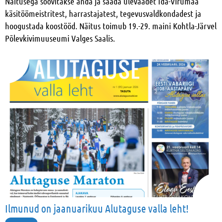
Näitusega soovitakse anda ja saada ülevaadet Ida-Virumaa
käsitöömeistritest, harrastajatest, tegevusvaldkondadest ja
hoogustada koostööd. Näitus toimub 19.-29. maini Kohtla-Järvel
Põlevkivimuuseumi Valges Saalis.
Ilmunud on jaanuarikuu Alutaguse valla leht!