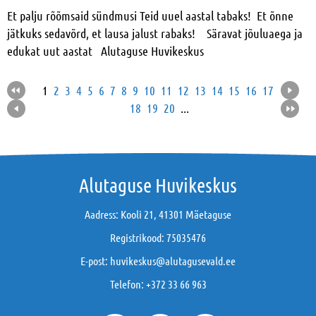
Et palju rõõmsaid sündmusi Teid uuel aastal tabaks! Et õnne
jätkuks sedavõrd, et lausa jalust rabaks! Säravat jõuluaega ja
edukat uut aastat Alutaguse Huvikeskus
1
2
3
4
5
6
7
8
9
10
11
12
13
14
15
16
17
18
19
20
...
Alutaguse Huvikeskus
Aadress: Kooli 21, 41301 Mäetaguse
Registrikood: 75035476
E-post:
huvikeskus@alutagusevald.ee
Telefon:
+372 33 66 963