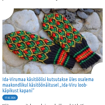
Ida-Virumaa käsitöölisi kutsutakse üles osalema
maakondlikul käsitöönäitusel „Ida-Viru loob-
käpikust kapani“
17.02.2026