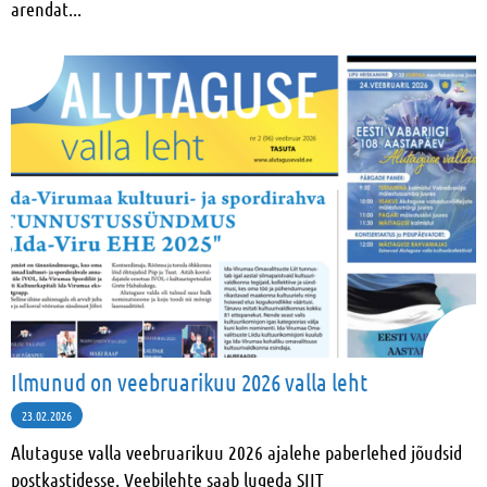
arendat...
Ilmunud on veebruarikuu 2026 valla leht
23.02.2026
Alutaguse valla veebruarikuu 2026 ajalehe paberlehed jõudsid
postkastidesse. Veebilehte saab lugeda SIIT