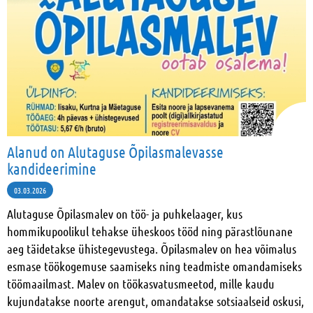
Alanud on Alutaguse Õpilasmalevasse
kandideerimine
03.03.2026
Alutaguse Õpilasmalev on töö- ja puhkelaager, kus
hommikupoolikul tehakse üheskoos tööd ning pärastlõunane
aeg täidetakse ühistegevustega. Õpilasmalev on hea võimalus
esmase töökogemuse saamiseks ning teadmiste omandamiseks
töömaailmast. Malev on töökasvatusmeetod, mille kaudu
kujundatakse noorte arengut, omandatakse sotsiaalseid oskusi,