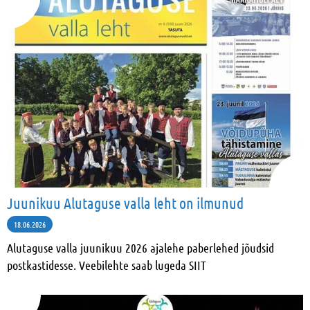
Juunikuu Alutaguse valla leht on ilmunud
18.06.2026
Alutaguse valla juunikuu 2026 ajalehe paberlehed jõudsid
postkastidesse. Veebilehte saab lugeda SIIT