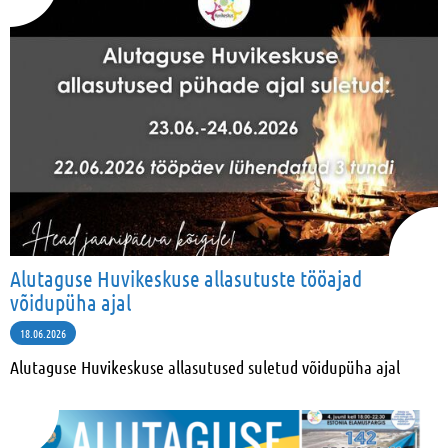
Alutaguse Huvikeskuse allasutuste tööajad
võidupüha ajal
18.06.2026
Alutaguse Huvikeskuse allasutused suletud võidupüha ajal